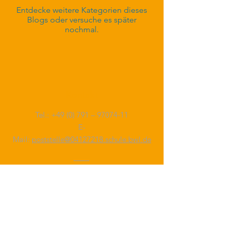
Entdecke weitere Kategorien dieses
Blogs oder versuche es später
nochmal.
Kontakt
Tel.: +49 (0) 791 –
97074-11
E-
Mail:
poststelle@04127218.schule.bwl.de
Adresse
Langer Graben 10
74523 Schwäbisch Hall